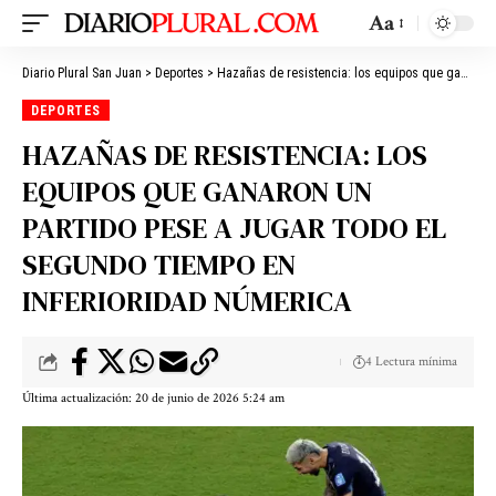
Aa
Diario Plural San Juan
>
Deportes
>
Hazañas de resistencia: los equipos que ganaron un partido pese a jugar todo el segundo tiempo en inferioridad númerica
DEPORTES
HAZAÑAS DE RESISTENCIA: LOS
EQUIPOS QUE GANARON UN
PARTIDO PESE A JUGAR TODO EL
SEGUNDO TIEMPO EN
INFERIORIDAD NÚMERICA
4 Lectura mínima
Última actualización: 20 de junio de 2026 5:24 am