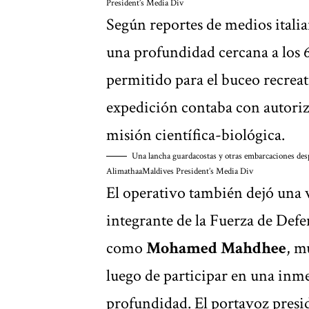
President’s Media Div
Según reportes de medios italia
una profundidad cercana a los 6
permitido para el buceo recreat
expedición contaba con autoriza
misión científica-biológica.
Una lancha guardacostas y otras embarcaciones despl
Alimathaa
Maldives President’s Media Div
El operativo también dejó una v
integrante de la Fuerza de Defe
como
Mohamed Mahdhee
, m
luego de participar en una inm
profundidad. El portavoz presi