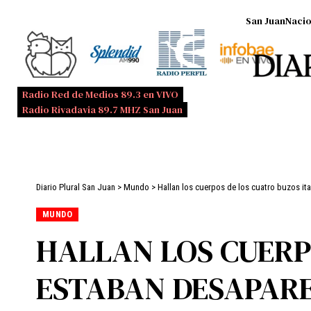
San Juan
Nacio
Radio Red de Medios 89.3 en VIVO
Radio Rivadavia 89.7 MHZ San Juan
Diario Plural San Juan
>
Mundo
>
Hallan los cuerpos de los cuatro buzos it
MUNDO
HALLAN LOS CUERP
ESTABAN DESAPARE