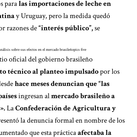
os para
las importaciones de leche en
ntina
y Uruguay, pero la medida quedó
por razones de
“interés público”,
se
nálisis sobre sus efectos en el mercado brasileño
pics five
tio oficial del gobierno brasileño
o técnico al planteo impulsado
por los
desde
hace meses denuncian que “las
países
ingresan al
mercado brasileño a
s».
La
Confederación de Agricultura y
esentó la denuncia formal en nombre de los
gumentado que esta práctica
afectaba la