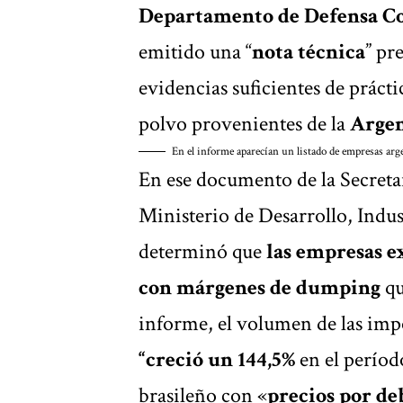
Departamento de Defensa C
emitido una “
nota técnica
” pr
evidencias suficientes de prácti
polvo provenientes de la
Argen
En el informe aparecían un listado de empresas arge
En ese documento de la Secreta
Ministerio de Desarrollo, Indu
determinó que
las empresas e
con márgenes de dumping
qu
informe, el volumen de las imp
“creció un 144,5%
en el períod
brasileño con «
precios por de