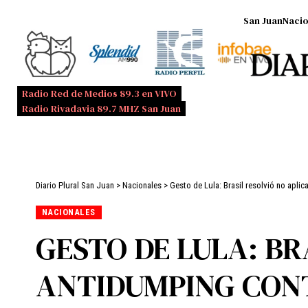
San Juan
Nacio
Radio Red de Medios 89.3 en VIVO
Radio Rivadavia 89.7 MHZ San Juan
Diario Plural San Juan
>
Nacionales
>
Gesto de Lula: Brasil resolvió no apli
NACIONALES
GESTO DE LULA: BR
ANTIDUMPING CON