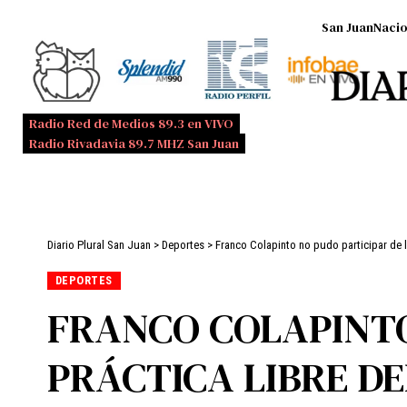
San Juan
Nacio
Radio Red de Medios 89.3 en VIVO
Radio Rivadavia 89.7 MHZ San Juan
Diario Plural San Juan
>
Deportes
>
Franco Colapinto no pudo participar de l
DEPORTES
FRANCO COLAPINTO
PRÁCTICA LIBRE D