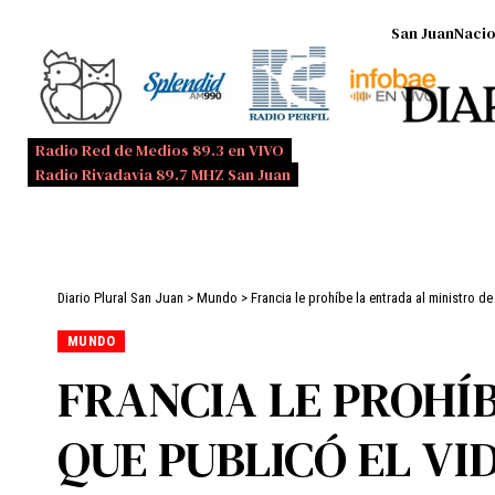
San Juan
Nacio
Radio Red de Medios 89.3 en VIVO
Radio Rivadavia 89.7 MHZ San Juan
Diario Plural San Juan
>
Mundo
>
Francia le prohíbe la entrada al ministro de
MUNDO
FRANCIA LE PROHÍB
QUE PUBLICÓ EL V