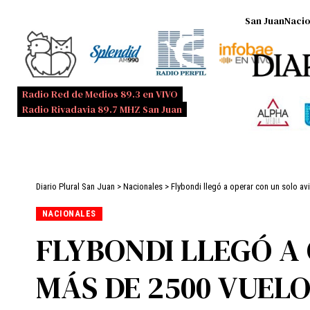
San Juan
Nacio
Radio Red de Medios 89.3 en VIVO
Radio Rivadavia 89.7 MHZ San Juan
Diario Plural San Juan
>
Nacionales
>
Flybondi llegó a operar con un solo a
NACIONALES
FLYBONDI LLEGÓ A
MÁS DE 2500 VUEL