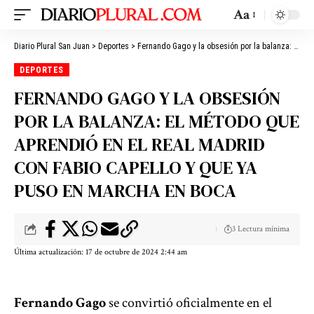
Aa
Diario Plural San Juan
>
Deportes
>
Fernando Gago y la obsesión por la balanza: el método que aprendió en el Real Madrid con Fabio Capello y que ya puso en marcha en Boca
DEPORTES
FERNANDO GAGO Y LA OBSESIÓN
POR LA BALANZA: EL MÉTODO QUE
APRENDIÓ EN EL REAL MADRID
CON FABIO CAPELLO Y QUE YA
PUSO EN MARCHA EN BOCA
3 Lectura mínima
Última actualización: 17 de octubre de 2024 2:44 am
Fernando Gago
se convirtió oficialmente en el