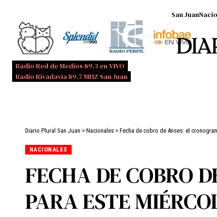
San Juan
Nacio
Radio Red de Medios 89.3 en VIVO
Radio Rivadavia 89.7 MHZ San Juan
Diario Plural San Juan
>
Nacionales
>
Fecha de cobro de Anses: el cronogram
NACIONALES
FECHA DE COBRO D
PARA ESTE MIÉRCOL