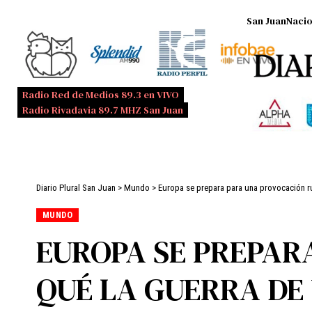
San Juan
Nacio
Radio Red de Medios 89.3 en VIVO
Radio Rivadavia 89.7 MHZ San Juan
Diario Plural San Juan
>
Mundo
>
Europa se prepara para una provocación ru
MUNDO
EUROPA SE PREPAR
QUÉ LA GUERRA DE