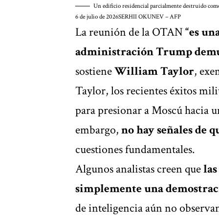
Un edificio residencial parcialmente destruido como
6 de julio de 2026
SERHII OKUNEV – AFP
La reunión de la OTAN
“es un
administración Trump demues
sostiene
William Taylor
, exe
Taylor, los recientes éxitos mi
para presionar a Moscú hacia un
embargo,
no hay señales de q
cuestiones fundamentales.
Algunos analistas creen que
las
simplemente una demostraci
de inteligencia aún no observa