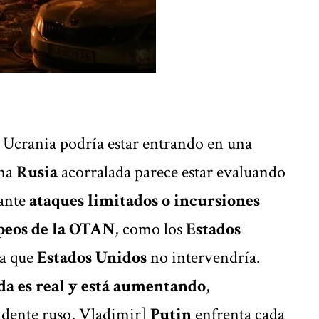
rania podría estar entrando en una
una
Rusia
acorralada parece estar evaluando
iante
ataques limitados o incursiones
peos de la
OTAN
, como los
Estados
 a que
Estados Unidos
no intervendría.
ada es real y está aumentando
,
idente ruso, Vladimir]
Putin
enfrenta cada