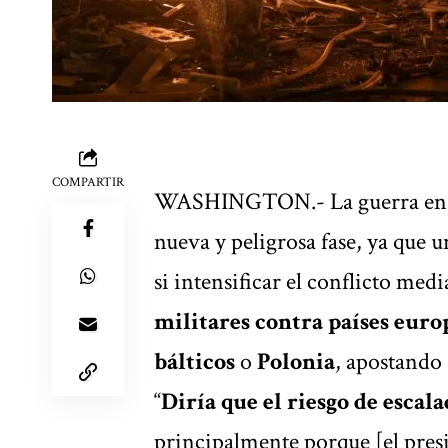
COMPARTIR
WASHINGTON.- La guerra en Uc
nueva y peligrosa fase, ya que 
si intensificar el conflicto med
militares contra países euro
bálticos
o
Polonia
, apostando
“
Diría que el riesgo de escal
principalmente porque [el pres