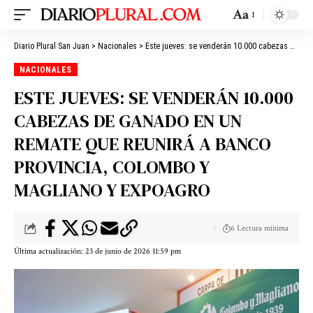
Aa
Diario Plural San Juan
>
Nacionales
>
Este jueves: se venderán 10.000 cabezas de ganado en un remate que reunirá a Banco Provincia, Colombo y Magliano y Expoagro
NACIONALES
ESTE JUEVES: SE VENDERÁN 10.000
CABEZAS DE GANADO EN UN
REMATE QUE REUNIRÁ A BANCO
PROVINCIA, COLOMBO Y
MAGLIANO Y EXPOAGRO
6 Lectura mínima
Última actualización: 23 de junio de 2026 11:59 pm