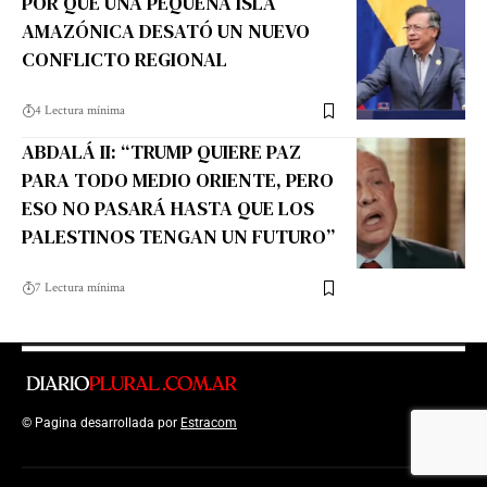
POR QUÉ UNA PEQUEÑA ISLA
AMAZÓNICA DESATÓ UN NUEVO
CONFLICTO REGIONAL
4 Lectura mínima
ABDALÁ II: “TRUMP QUIERE PAZ
PARA TODO MEDIO ORIENTE, PERO
ESO NO PASARÁ HASTA QUE LOS
PALESTINOS TENGAN UN FUTURO”
7 Lectura mínima
© Pagina desarrollada por
Estracom
Top Up Saldo PayPal
Kanopi Kain
Malang
Harga Lift Rumah