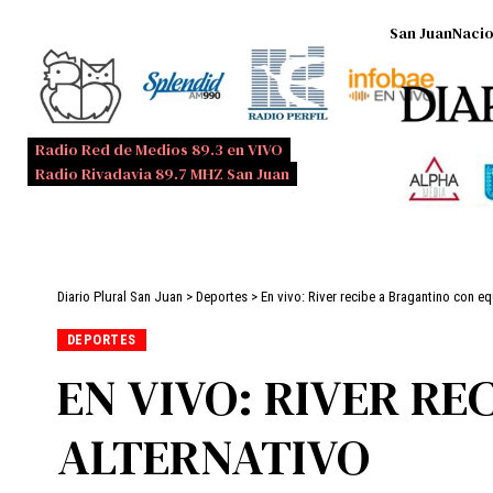
San Juan
Nacio
Radio Red de Medios 89.3 en VIVO
Radio Rivadavia 89.7 MHZ San Juan
Diario Plural San Juan
>
Deportes
>
En vivo: River recibe a Bragantino con eq
DEPORTES
EN VIVO: RIVER RE
ALTERNATIVO