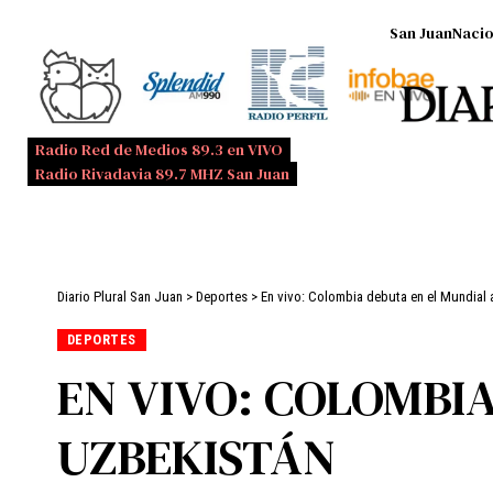
San Juan
Nacio
Radio Red de Medios 89.3 en VIVO
Radio Rivadavia 89.7 MHZ San Juan
Diario Plural San Juan
>
Deportes
>
En vivo: Colombia debuta en el Mundial 
DEPORTES
EN VIVO: COLOMBI
UZBEKISTÁN