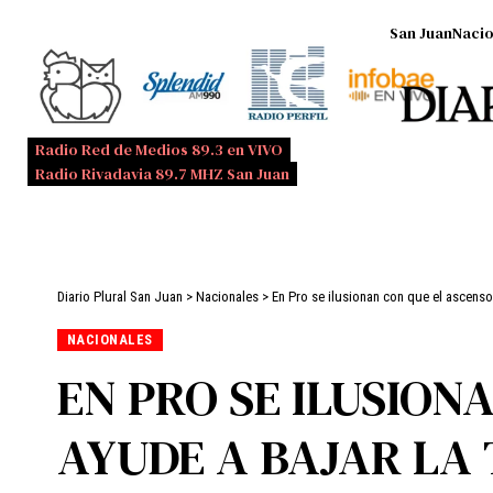
San Juan
Nacio
Radio Red de Medios 89.3 en VIVO
Radio Rivadavia 89.7 MHZ San Juan
Diario Plural San Juan
>
Nacionales
>
En Pro se ilusionan con que el ascenso d
NACIONALES
EN PRO SE ILUSION
AYUDE A BAJAR LA 