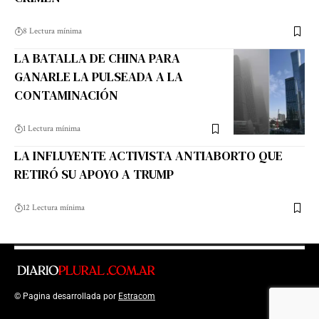
8 Lectura mínima
LA BATALLA DE CHINA PARA
GANARLE LA PULSEADA A LA
CONTAMINACIÓN
1 Lectura mínima
LA INFLUYENTE ACTIVISTA ANTIABORTO QUE
RETIRÓ SU APOYO A TRUMP
12 Lectura mínima
© Pagina desarrollada por
Estracom
Top Up Saldo PayPal
Kanopi Kain
Malang
Harga Lift Rumah