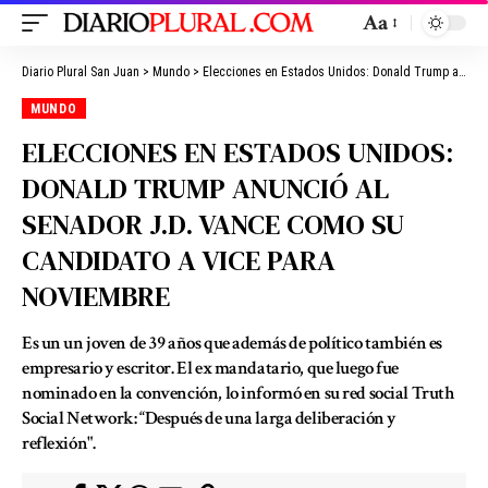
Aa
Diario Plural San Juan
>
Mundo
>
Elecciones en Estados Unidos: Donald Trump anunció al senador J.D. Vance como su candidato a vice para noviembre
MUNDO
ELECCIONES EN ESTADOS UNIDOS:
DONALD TRUMP ANUNCIÓ AL
SENADOR J.D. VANCE COMO SU
CANDIDATO A VICE PARA
NOVIEMBRE
Es un un joven de 39 años que además de político también es
empresario y escritor. El ex mandatario, que luego fue
nominado en la convención, lo informó en su red social Truth
Social Network: “Después de una larga deliberación y
reflexión".