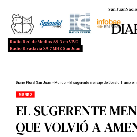
San Juan
Nacio
Radio Red de Medios 89.3 en VIVO
Radio Rivadavia 89.7 MHZ San Juan
Diario Plural San Juan
>
Mundo
>
El sugerente mensaje de Donald Trump en r
MUNDO
EL SUGERENTE MEN
QUE VOLVIÓ A AME