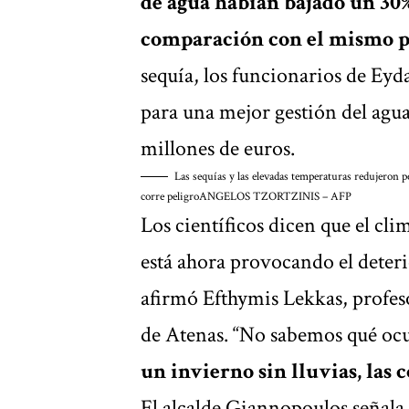
de agua habían bajado un 30
comparación con el mismo p
sequía, los funcionarios de Ey
para una mejor gestión del agua
millones de euros.
Las sequías y las elevadas temperaturas redujeron pe
corre peligro
ANGELOS TZORTZINIS – AFP
Los científicos dicen que el cl
está ahora provocando el deterio
afirmó Efthymis Lekkas, profeso
de Atenas. “No sabemos qué ocu
un invierno sin lluvias, las 
El alcalde Giannopoulos señala 