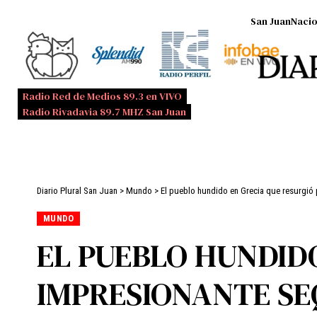
San Juan
Nacio
Radio Red de Medios 89.3 en VIVO
Radio Rivadavia 89.7 MHZ San Juan
Diario Plural San Juan
>
Mundo
>
El pueblo hundido en Grecia que resurgió
MUNDO
EL PUEBLO HUNDID
IMPRESIONANTE SE