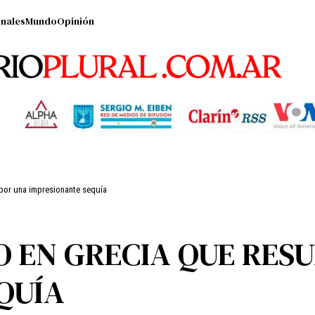
nales
Mundo
Opinión
 por una impresionante sequía
O EN GRECIA QUE RES
QUÍA