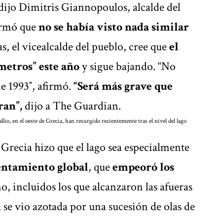
 dijo Dimitris Giannopoulos, alcalde del
irmó que
no se había visto nada similar
, el vicealcalde del pueblo, cree que
el
 metros” este año
y sigue bajando. “No
e 1993″, afirmó.
“Será más grave que
ran”,
dijo a
The Guardian.
io, en el oeste de Grecia, han resurgido recientemente tras el nivel del lago
Grecia hizo que el lago sea especialmente
entamiento global
, que
empeoró los
no
, incluidos los que alcanzaron las afueras
 se vio azotada por una sucesión de olas de