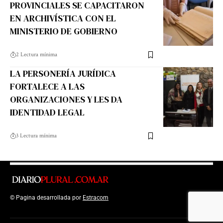
PROVINCIALES SE CAPACITARON
EN ARCHIVÍSTICA CON EL
MINISTERIO DE GOBIERNO
2 Lectura mínima
LA PERSONERÍA JURÍDICA
FORTALECE A LAS
ORGANIZACIONES Y LES DA
IDENTIDAD LEGAL
3 Lectura mínima
© Pagina desarrollada por
Estracom
Top Up Saldo PayPal
Kanopi Kain
Malang
Harga Lift Rumah