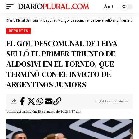
Aa
Diario Plural San Juan
>
Deportes
>
El gol descomunal de Leiva selló el primer triunfo de Aldosivi en el torneo, que terminó con el invicto de Argentinos Juniors
DEPORTES
EL GOL DESCOMUNAL DE LEIVA
SELLÓ EL PRIMER TRIUNFO DE
ALDOSIVI EN EL TORNEO, QUE
TERMINÓ CON EL INVICTO DE
ARGENTINOS JUNIORS
4 Lectura mínima
Última actualización: 15 de marzo de 2025 3:27 am