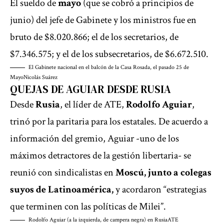
El
sueldo
de
mayo
(que se cobró a principios de
junio) del jefe de Gabinete y los ministros fue en
bruto de $8.020.866; el de los secretarios, de
$7.346.575; y el de los subsecretarios, de $6.672.510.
El Gabinete nacional en el balcón de la Casa Rosada, el pasado 25 de
Mayo
Nicolás Suárez
QUEJAS DE AGUIAR DESDE RUSIA
Desde
Rusia
, el líder de ATE,
Rodolfo Aguiar
,
trinó por la paritaria para los estatales. De acuerdo a
información del gremio, Aguiar -uno de los
máximos detractores de la gestión libertaria- se
reunió con sindicalistas en
Moscú, junto a colegas
suyos de Latinoamérica,
y acordaron “estrategias
que terminen con las políticas de Milei”.
Rodolfo Aguiar (a la izquierda, de campera negra) en Rusia
ATE