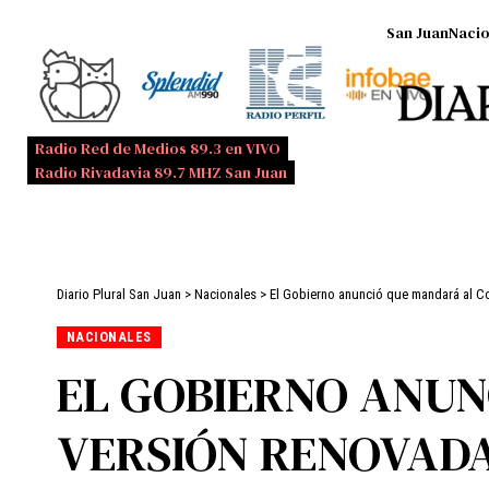
San Juan
Nacio
Radio Red de Medios 89.3 en VIVO
Radio Rivadavia 89.7 MHZ San Juan
Diario Plural San Juan
>
Nacionales
>
El Gobierno anunció que mandará al Con
NACIONALES
EL GOBIERNO ANU
VERSIÓN RENOVADA 