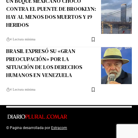
UN BUQUE MEXICANO CHOCÓ
CONTRA EL PUENTE DE BROOKLYN:
HAY AL MENOS DOS MUERTOS Y 19
HERIDOS
4 Lectura mínima
BRASIL EXPRESÓ SU «GRAN
PREOCUPACIÓN» POR LA
SITUACIÓN DE LOS DERECHOS
HUMANOS EN VENEZUELA
4 Lectura mínima
© Pagina desarrollada por
Estracom
Top Up Saldo PayPal
Kanopi Kain
Malang
Harga Lift Rumah