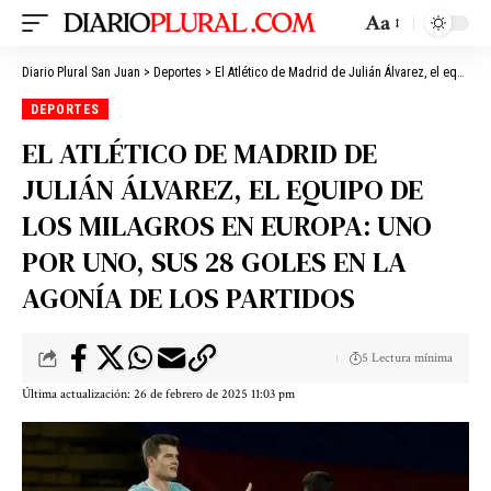
Aa
Diario Plural San Juan
>
Deportes
>
El Atlético de Madrid de Julián Álvarez, el equipo de los milagros en Europa: uno por uno, sus 28 goles en la agonía de los partidos
DEPORTES
EL ATLÉTICO DE MADRID DE
JULIÁN ÁLVAREZ, EL EQUIPO DE
LOS MILAGROS EN EUROPA: UNO
POR UNO, SUS 28 GOLES EN LA
AGONÍA DE LOS PARTIDOS
5 Lectura mínima
Última actualización: 26 de febrero de 2025 11:03 pm