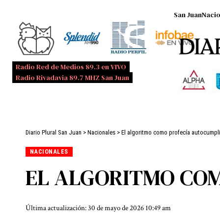
San Juan
Nacio
Radio Red de Medios 89.3 en VIVO
Radio Rivadavia 89.7 MHZ San Juan
Diario Plural San Juan
>
Nacionales
>
El algoritmo como profecía autocumpl
NACIONALES
EL ALGORITMO CO
Última actualización: 30 de mayo de 2026 10:49 am