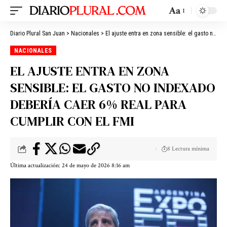
Aa
Diario Plural San Juan
>
Nacionales
>
El ajuste entra en zona sensible: el gasto no indexado debería caer 6% real para cumplir con el FMI
NACIONALES
EL AJUSTE ENTRA EN ZONA
SENSIBLE: EL GASTO NO INDEXADO
DEBERÍA CAER 6% REAL PARA
CUMPLIR CON EL FMI
8 Lectura mínima
Última actualización: 24 de mayo de 2026 8:16 am