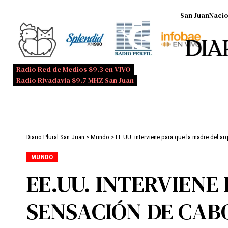
San Juan
Nacio
Radio Red de Medios 89.3 en VIVO
Radio Rivadavia 89.7 MHZ San Juan
Diario Plural San Juan
>
Mundo
>
EE.UU. interviene para que la madre del a
MUNDO
EE.UU. INTERVIEN
SENSACIÓN DE CAB