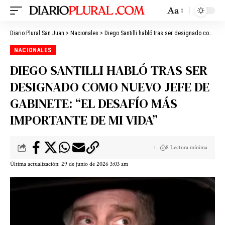
Aa
Diario Plural San Juan
>
Nacionales
>
Diego Santilli habló tras ser designado como nuevo jefe de Gabinete: “El desafío más importante de mi vida”
NACIONALES
DIEGO SANTILLI HABLÓ TRAS SER
DESIGNADO COMO NUEVO JEFE DE
GABINETE: “EL DESAFÍO MÁS
IMPORTANTE DE MI VIDA”
8 Lectura mínima
Última actualización: 29 de junio de 2026 3:03 am