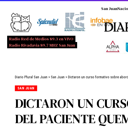
San Juan
Nacio
Radio Red de Medios 89.3 en VIVO
Radio Rivadavia 89.7 MHZ San Juan
Diario Plural San Juan
>
San Juan
>
Dictaron un curso formativo sobre abord
SAN JUAN
DICTARON UN CURS
DEL PACIENTE QU