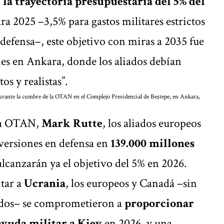
la trayectoria presupuestaria del 5% del
a 2025 –3,5% para gastos militares estrictos
 defensa–, este objetivo con miras a 2035 fue
ones en Ankara, donde los aliados debían
os y realistas”.
urante la cumbre de la OTAN en el Complejo Presidencial de Beştepe, en Ankara,
 la OTAN,
Mark Rutte
, los aliados europeos
versiones en defensa en
139.000 millones
alcanzarán ya el objetivo del 5% en 2026.
itar a
Ucrania
, los europeos y Canadá –sin
nidos– se comprometieron a
proporcionar
ayuda militar a Kiev
en 2026, y una