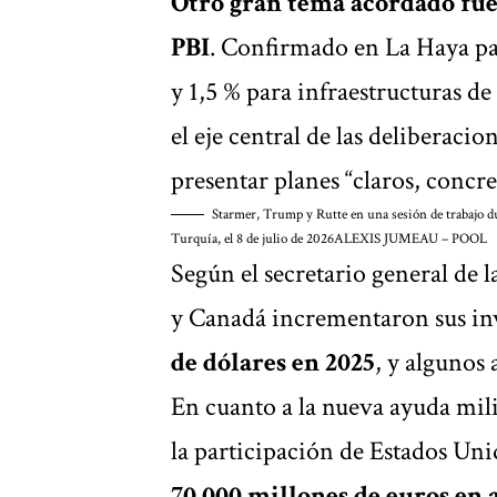
Otro gran tema acordado fue 
PBI
. Confirmado en La Haya par
y 1,5 % para infraestructuras de
el eje central de las deliberaci
presentar planes “claros, concret
Starmer, Trump y Rutte en una sesión de trabajo d
Turquía, el 8 de julio de 2026
ALEXIS JUMEAU – POOL
Según el secretario general de
y Canadá incrementaron sus in
de dólares en 2025
, y algunos 
En cuanto a la nueva ayuda mil
la participación de Estados U
70.000 millones de euros en 