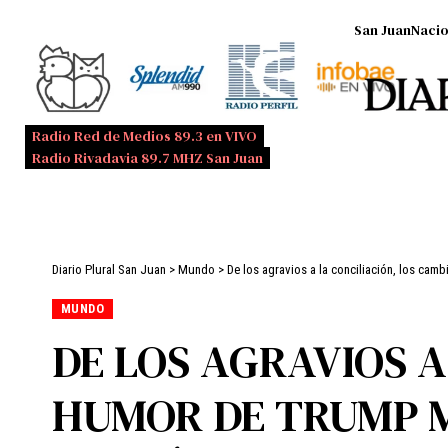
San Juan
Nacio
Radio Red de Medios 89.3 en VIVO
Radio Rivadavia 89.7 MHZ San Juan
Diario Plural San Juan
>
Mundo
>
De los agravios a la conciliación, los c
MUNDO
DE LOS AGRAVIOS A
HUMOR DE TRUMP 