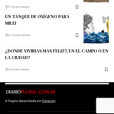
9 Lectura mínima
UN TANQUE DE OXÍGENO PARA
MILEI
12 Lectura mínima
¿DONDE VIVIRIAS MAS FELIZ?, EN EL CAMPO O EN
LA CIUDAD?
3 Lectura mínima
© Pagina desarrollada por
Estracom
Top Up Saldo PayPal
Kanopi Kain
Malang
Harga Lift Rumah