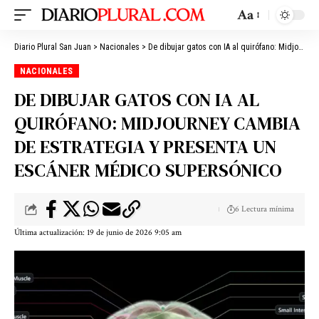
Aa
Diario Plural San Juan
>
Nacionales
>
De dibujar gatos con IA al quirófano: Midjourney cambia de estrategia y presenta un escáner médico supersónico
NACIONALES
DE DIBUJAR GATOS CON IA AL
QUIRÓFANO: MIDJOURNEY CAMBIA
DE ESTRATEGIA Y PRESENTA UN
ESCÁNER MÉDICO SUPERSÓNICO
6 Lectura mínima
Última actualización: 19 de junio de 2026 9:05 am