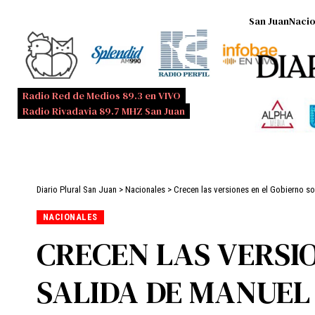
San Juan
Nacio
Radio Red de Medios 89.3 en VIVO
Radio Rivadavia 89.7 MHZ San Juan
Diario Plural San Juan
>
Nacionales
>
Crecen las versiones en el Gobierno s
NACIONALES
CRECEN LAS VERSIO
SALIDA DE MANUEL