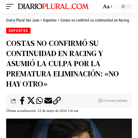
Aa
Diario Plural San Juan
>
Deportes
>
Costas no confirmó su continuidad en Racing y asumió la culpa por la prematura eliminación: «No hay otro»
DEPORTES
COSTAS NO CONFIRMÓ SU
CONTINUIDAD EN RACING Y
ASUMIÓ LA CULPA POR LA
PREMATURA ELIMINACIÓN: «NO
HAY OTRO»
2 Lectura mínima
Última actualización: 22 de mayo de 2026 1:16 am