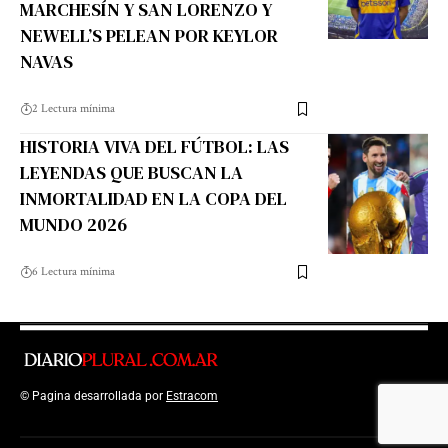
MARCHESÍN Y SAN LORENZO Y
NEWELL’S PELEAN POR KEYLOR
NAVAS
2 Lectura mínima
HISTORIA VIVA DEL FÚTBOL: LAS
LEYENDAS QUE BUSCAN LA
INMORTALIDAD EN LA COPA DEL
MUNDO 2026
6 Lectura mínima
© Pagina desarrollada por
Estracom
Top Up Saldo PayPal
Kanopi Kain
Malang
Harga Lift Rumah