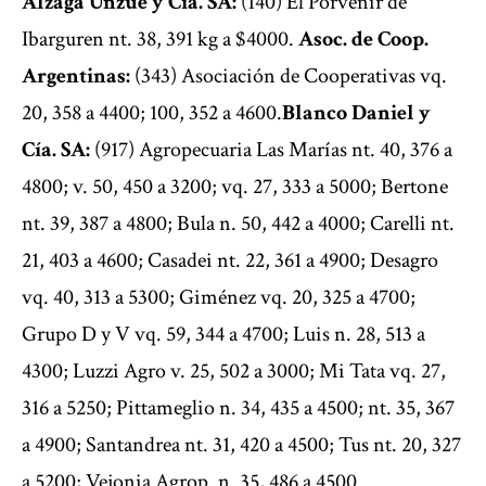
Álzaga Unzué y Cía. SA:
(140) El Porvenir de
Ibarguren nt. 38, 391 kg a $4000.
Asoc. de Coop.
Argentinas:
(343) Asociación de Cooperativas vq.
20, 358 a 4400; 100, 352 a 4600.
Blanco Daniel y
Cía. SA:
(917) Agropecuaria Las Marías nt. 40, 376 a
4800; v. 50, 450 a 3200; vq. 27, 333 a 5000; Bertone
nt. 39, 387 a 4800; Bula n. 50, 442 a 4000; Carelli nt.
21, 403 a 4600; Casadei nt. 22, 361 a 4900; Desagro
vq. 40, 313 a 5300; Giménez vq. 20, 325 a 4700;
Grupo D y V vq. 59, 344 a 4700; Luis n. 28, 513 a
4300; Luzzi Agro v. 25, 502 a 3000; Mi Tata vq. 27,
316 a 5250; Pittameglio n. 34, 435 a 4500; nt. 35, 367
a 4900; Santandrea nt. 31, 420 a 4500; Tus nt. 20, 327
a 5200; Vejonia Agrop. n. 35, 486 a 4500.