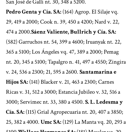
San José de Galli nt. 30, 348 a 5200.
Pedro Genta y Cía. SA:
(164) Agrop. El Silaje vq.
29, 419 a 2000; Cook n. 39, 450 a 4200; Nard v. 22,
474 a 2000.
Sáenz Valiente, Bullrich y Cía. SA:
(582) Garruchos nt. 54, 399 a 4600; Iruanyak nt. 22,
365 a 5100; Los Ángeles vq. 47, 389 a 2000; Pemag
nt. 20, 345 a 5100; Tapalgro n. 41, 497 a 4550; Zingira
v. 24, 536 a 2300; 21, 595 a 2600.
Santamarina e
Hijos SA:
(141) Blacker v. 21, 463 a 2300; Carnes
Ricas v. 31, 512 a 3000; Estancia Jubileo v. 32, 516 a
3000; Servimec nt. 33, 380 a 4500.
S. L. Ledesma y
Cía. SA:
(115) Grial Agropecuaria nt. 20, 407 a 3850;
25, 382 a 4000.
Umc SA:
(129) La Manta vq. 20, 293 a