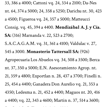
33, 386 a 4000; Cattoni vq. 24, 334 a 2100; Da-Nes
nt. 64, 374 a 5000; 24, 358 a 5250; Darichu nt. 30, 423
a 4500; Figueroa vq. 24, 357 a 5000; Matteucci
Consig. vq. 45, 394 a 4400.
Mendizábal A. J. y Cía.
SA:
(316) Marnanda v. 22, 523 a 2700;
S.A.C.A.G.A.M. vq. 31, 361 a 4100; Valdulac v. 27,
545 a 3000.
Monasterio Tattersall SA:
(926)
Agropecuaria Los Abuelos vq. 34, 508 a 3500; Berca
nt. 37, 350 a 5000; E.N. Asesoramiento Agrop. nt.
21, 359 a 4800; Exportlan n. 28, 437 a 3700; Finelli n.
25, 454 a 4400; Ganadera Don Aurelio vq. 21, 353 a
4350; Ledesma n. 21, 452 a 4400; Maguos nt. 20, 416
a 4400; vq. 22, 343 a 4600; Martin n. 37, 514 a 3600;