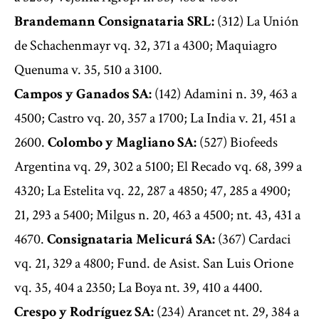
Brandemann Consignataria SRL:
(312) La Unión
de Schachenmayr vq. 32, 371 a 4300; Maquiagro
Quenuma v. 35, 510 a 3100.
Campos y Ganados SA:
(142) Adamini n. 39, 463 a
4500; Castro vq. 20, 357 a 1700; La India v. 21, 451 a
2600.
Colombo y Magliano SA:
(527) Biofeeds
Argentina vq. 29, 302 a 5100; El Recado vq. 68, 399 a
4320; La Estelita vq. 22, 287 a 4850; 47, 285 a 4900;
21, 293 a 5400; Milgus n. 20, 463 a 4500; nt. 43, 431 a
4670.
Consignataria Melicurá SA:
(367) Cardaci
vq. 21, 329 a 4800; Fund. de Asist. San Luis Orione
vq. 35, 404 a 2350; La Boya nt. 39, 410 a 4400.
Crespo y Rodríguez SA:
(234) Arancet nt. 29, 384 a