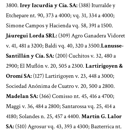
3800.
Irey Izcurdia y Cía. SA:
(388) Iturralde y
Etchepare nt. 90, 373 a 4000; vq. 31, 334 a 4000;
Simone Campos y Hacienda vq. 58, 391 a 1500.
Jáuregui Lorda SRL:
(309) Agro Ganadera Vidoret
v. 41, 481 a 3200; Baldi vq. 40, 320 a 3500.
Lanusse-
Santillán y Cía. SA:
(200) Cuchitos v. 32, 480 a
2900; El Muflón v. 20, 505 a 2300.
Lartirigoyen &
Oromí SA:
(127) Lartirigoyen v. 23, 448 a 3000;
Sociedad Anónima de Cuatro v. 20, 500 a 2800.
Madelan SA:
(366) Comisso nt. 45, 416 a 4700;
Maggi v. 36, 484 a 2800; Santarossa vq. 25, 414 a
4180; Solandes n. 25, 457 a 4400.
Martín G. Lalor
SA:
(510) Agrosur vq. 43, 393 a 4300; Bazterrica nt.