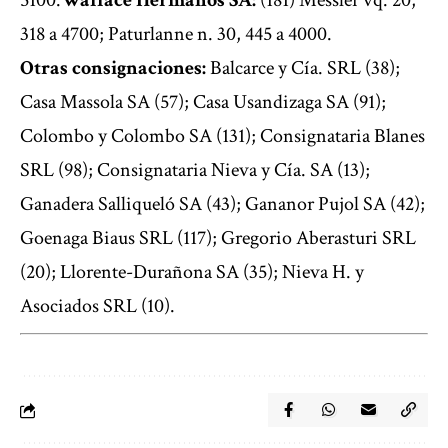
5100.
Wallace Hermanos SA:
(181) Messler vq. 20,
318 a 4700; Paturlanne n. 30, 445 a 4000.
Otras consignaciones:
Balcarce y Cía. SRL (38);
Casa Massola SA (57); Casa Usandizaga SA (91);
Colombo y Colombo SA (131); Consignataria Blanes
SRL (98); Consignataria Nieva y Cía. SA (13);
Ganadera Salliqueló SA (43); Gananor Pujol SA (42);
Goenaga Biaus SRL (117); Gregorio Aberasturi SRL
(20); Llorente-Durañona SA (35); Nieva H. y
Asociados SRL (10).