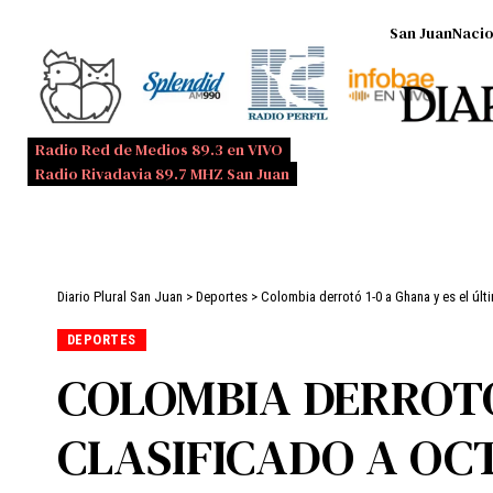
San Juan
Nacio
Radio Red de Medios 89.3 en VIVO
Radio Rivadavia 89.7 MHZ San Juan
Diario Plural San Juan
>
Deportes
>
Colombia derrotó 1-0 a Ghana y es el últi
DEPORTES
COLOMBIA DERROTÓ 
CLASIFICADO A OC