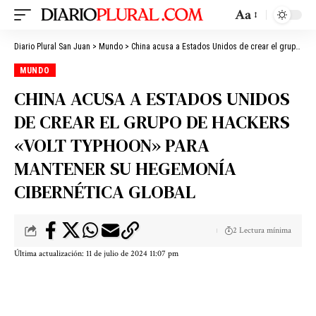
Aa
Diario Plural San Juan
>
Mundo
>
China acusa a Estados Unidos de crear el grupo de hackers «Volt Typhoon» para mantener su hegemonía cibernética global
MUNDO
CHINA ACUSA A ESTADOS UNIDOS
DE CREAR EL GRUPO DE HACKERS
«VOLT TYPHOON» PARA
MANTENER SU HEGEMONÍA
CIBERNÉTICA GLOBAL
2 Lectura mínima
Última actualización: 11 de julio de 2024 11:07 pm