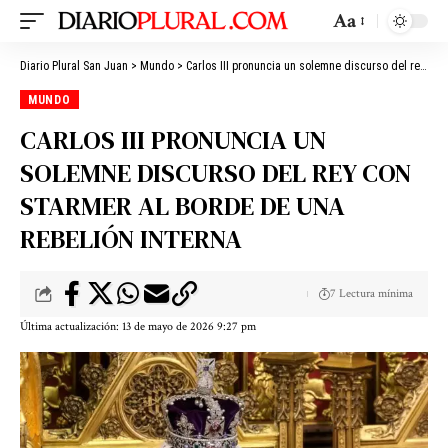
Aa
Diario Plural San Juan
>
Mundo
>
Carlos III pronuncia un solemne discurso del rey con Starmer al borde de una rebelión interna
MUNDO
CARLOS III PRONUNCIA UN
SOLEMNE DISCURSO DEL REY CON
STARMER AL BORDE DE UNA
REBELIÓN INTERNA
7 Lectura mínima
Última actualización: 13 de mayo de 2026 9:27 pm