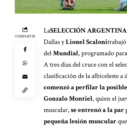
La
SELECCIÓN ARGENTINA
COMPARTIR
Dallas y
Lionel Scaloni
trabajó
del
Mundial
, programado para 
A tres días del cruce con el sel
clasificación de la albiceleste a
comenzó a perfilar la posibl
Gonzalo Montiel
, quien el ju
muscular,
se entrenó a la par
pequeña lesión muscular
que