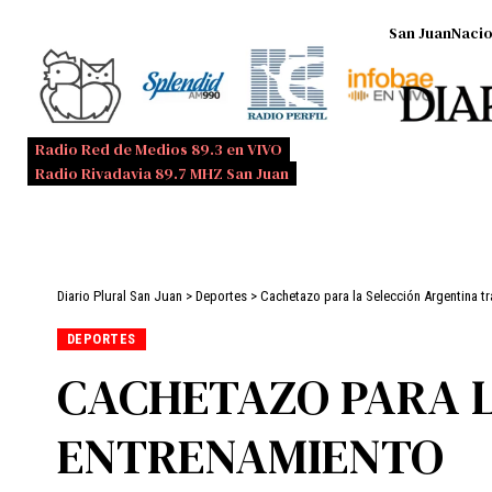
San Juan
Nacio
Radio Red de Medios 89.3 en VIVO
Radio Rivadavia 89.7 MHZ San Juan
Diario Plural San Juan
>
Deportes
>
Cachetazo para la Selección Argentina tr
DEPORTES
CACHETAZO PARA L
ENTRENAMIENTO