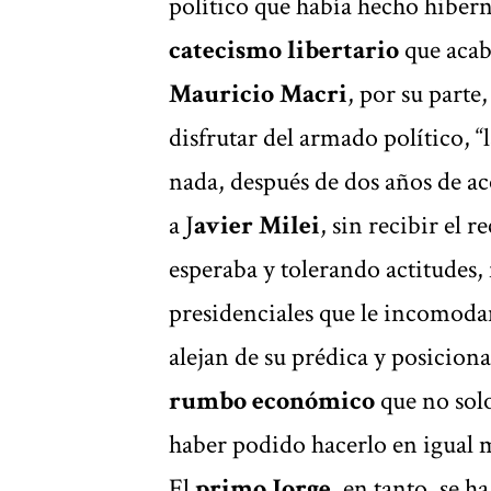
político que había hecho hibern
catecismo libertario
que acab
Mauricio Macri
, por su parte
disfrutar del armado político, “
nada, después de dos años de 
a J
avier Milei
, sin recibir el
esperaba y tolerando actitudes,
presidenciales que le incomoda
alejan de su prédica y posicion
rumbo económico
que no solo
haber podido hacerlo en igual 
El
primo Jorge
, en tanto, se 