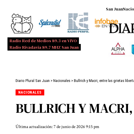
San Juan
Nacio
Radio Red de Medios 89.3 en VIVO
Radio Rivadavia 89.7 MHZ San Juan
Diario Plural San Juan
>
Nacionales
>
Bullrich y Macri, entre las grietas libert
NACIONALES
BULLRICH Y MACRI,
Última actualización: 7 de junio de 2026 9:15 pm