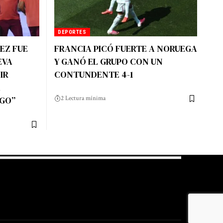
DEPORTES
EZ FUE
FRANCIA PICÓ FUERTE A NORUEGA
EVA
Y GANÓ EL GRUPO CON UN
IR
CONTUNDENTE 4-1
A
EGO”
2 Lectura mínima