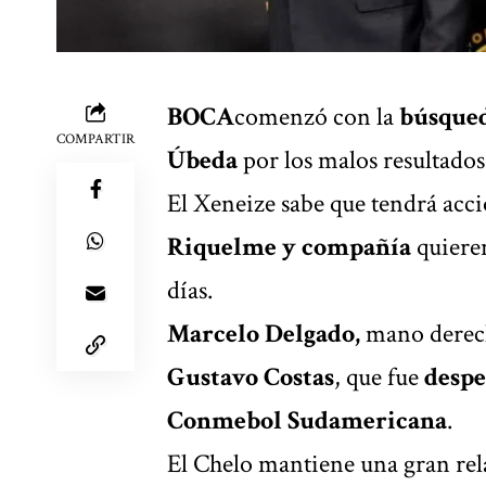
BOCA
comenzó con la
búsqued
COMPARTIR
Úbeda
por los malos resultados
El Xeneize sabe que tendrá acción
Riquelme
y compañía
quieren
días.
Marcelo Delgado
,
mano derec
Gustavo Costas
, que fue
despe
Conmebol Sudamericana
.
El Chelo mantiene una gran rel