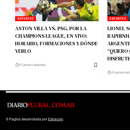
DEPORTES
DEPORTES
ASTON VILLA VS. PSG, POR LA
LIONEL S
CHAMPIONS LEAGUE, EN VIVO:
RAPHINHA
HORARIO, FORMACIONES Y DÓNDE
ARGENTI
VERLO
“QUIERO 
DISFRUTE
0 Lectura mínima
4 Lectura m
© Pagina desarrollada por
Estracom
Top Up Saldo PayPal
Kanopi Kain Malan