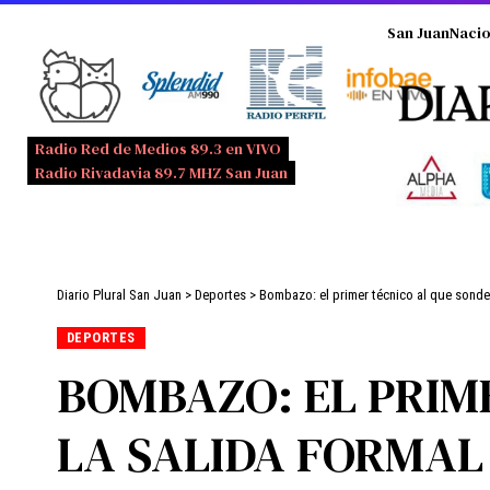
San Juan
Nacio
Radio Red de Medios 89.3 en VIVO
Radio Rivadavia 89.7 MHZ San Juan
Diario Plural San Juan
>
Deportes
>
Bombazo: el primer técnico al que sonde
DEPORTES
BOMBAZO: EL PRIM
LA SALIDA FORMAL