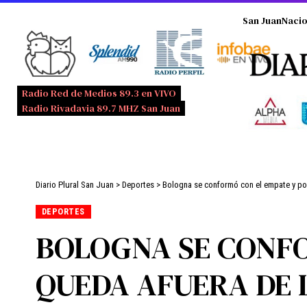
San Juan
Nacio
Radio Red de Medios 89.3 en VIVO
Radio Rivadavia 89.7 MHZ San Juan
Diario Plural San Juan
>
Deportes
>
Bologna se conformó con el empate y por
DEPORTES
BOLOGNA SE CONFO
QUEDA AFUERA DE L