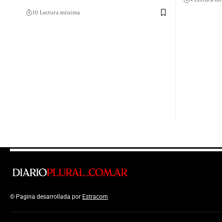
10 Lectura mínima
© Pagina desarrollada por
Estracom
Top Up Saldo PayPal
Kanopi Kain Malan