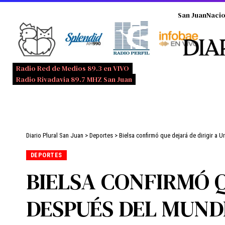
San Juan
Nacio
Radio Red de Medios 89.3 en VIVO
Radio Rivadavia 89.7 MHZ San Juan
Diario Plural San Juan
>
Deportes
>
Bielsa confirmó que dejará de dirigir a
DEPORTES
BIELSA CONFIRMÓ Q
DESPUÉS DEL MUND