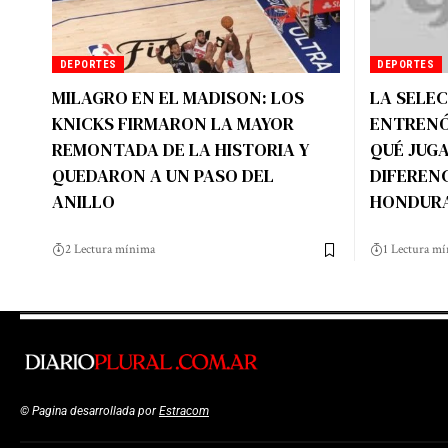
DEPORTES
DEPORTES
MILAGRO EN EL MADISON: LOS
LA SELE
KNICKS FIRMARON LA MAYOR
ENTRENÓ
REMONTADA DE LA HISTORIA Y
QUÉ JUG
QUEDARON A UN PASO DEL
DIFERENC
ANILLO
HONDUR
2 Lectura mínima
1 Lectura m
© Pagina desarrollada por
Estracom
Top Up Saldo PayPal
Kanopi Kain Malang
Har