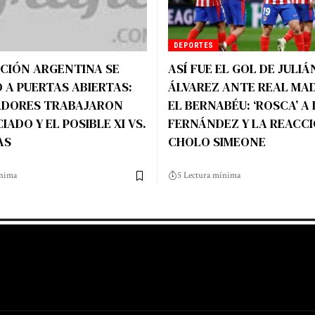
DEPORTES
CCIÓN ARGENTINA SE
ASÍ FUE EL GOL DE JULIÁ
 A PUERTAS ABIERTAS:
ÁLVAREZ ANTE REAL MAD
ADORES TRABAJARON
EL BERNABÉU: ‘ROSCA’ A
IADO Y EL POSIBLE XI VS.
FERNÁNDEZ Y LA REACCI
AS
CHOLO SIMEONE
ínima
5 Lectura mínima
ga Lift Rumah