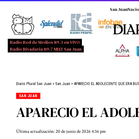
San Juan
Nacio
Radio Red de Medios 89.3 en VIVO
Radio Rivadavia 89.7 MHZ San Juan
Diario Plural San Juan
>
San Juan
>
APARECIO EL ADOLECENTE QUE ERA B
SAN JUAN
APARECIO EL ADOL
Última actualización: 20 de junio de 2026 4:36 pm