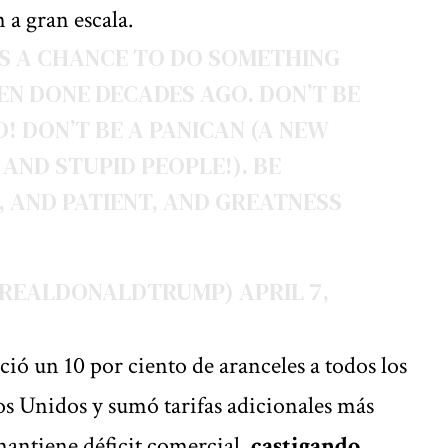
 a gran escala.
AS A CHANCE TO DO SOMETHING
N DONE DECADES AGO. DON’T BE
! DON’T BE A PANICAN (A NEW
AND STUPID PEOPLE!). BE
 AND PATIENT, AND GREATNESS
(@REALDONALDTRUMP)
APRIL 7,
ó un 10 por ciento de aranceles a todos los
os Unidos y sumó tarifas adicionales más
 mantiene déficit comercial,
castigando