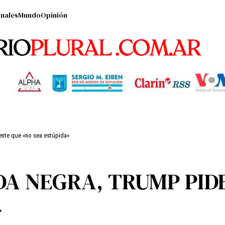
nales
Mundo
Opinión
gente que «no sea estúpida»
A NEGRA, TRUMP PIDE
»