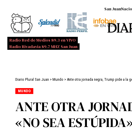
San Juan
Nacio
Radio Red de Medios 89.3 en VIVO
Radio Rivadavia 89.7 MHZ San Juan
Diario Plural San Juan
>
Mundo
>
Ante otra jornada negra, Trump pide a la 
MUNDO
ANTE OTRA JORNAD
«NO SEA ESTÚPIDA