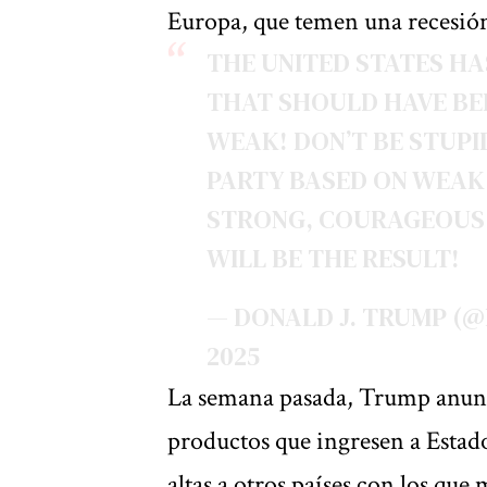
Europa, que temen una recesión
THE UNITED STATES H
THAT SHOULD HAVE BEE
WEAK! DON’T BE STUPID
PARTY BASED ON WEAK 
STRONG, COURAGEOUS,
WILL BE THE RESULT!
— DONALD J. TRUMP 
2025
La semana pasada, Trump anunci
productos que ingresen a Estad
altas a otros países con los que