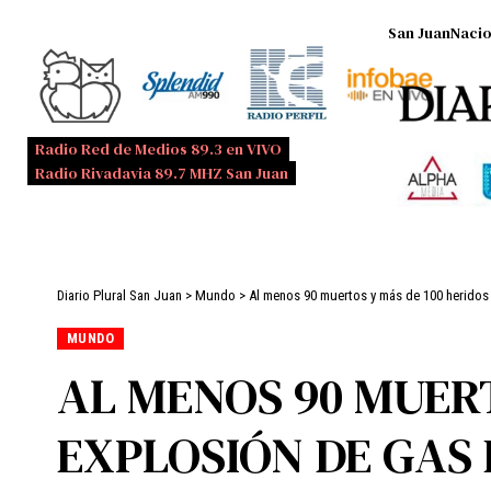
San Juan
Nacio
Radio Red de Medios 89.3 en VIVO
Radio Rivadavia 89.7 MHZ San Juan
Diario Plural San Juan
>
Mundo
>
Al menos 90 muertos y más de 100 heridos 
MUNDO
AL MENOS 90 MUERT
EXPLOSIÓN DE GAS