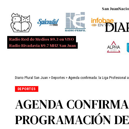
San Juan
Nacio
Radio Red de Medios 89.3 en VIVO
Radio Rivadavia 89.7 MHZ San Juan
Diario Plural San Juan
>
Deportes
>
Agenda confirmada: la Liga Profesional a
DEPORTES
AGENDA CONFIRMAD
PROGRAMACIÓN DE 