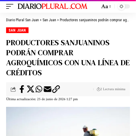
Aa
Diario Plural San Juan
>
San Juan
>
Productores sanjuaninos podrán comprar agroquímicos con una línea de créditos
SAN JUAN
PRODUCTORES SANJUANINOS
PODRÁN COMPRAR
AGROQUÍMICOS CON UNA LÍNEA DE
CRÉDITOS
2 Lectura mínima
Última actualización: 25 de junio de 2026 1:27 pm