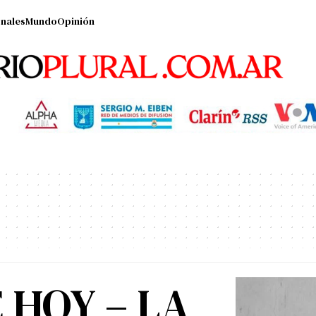
nales
Mundo
Opinión
 HOY – LA