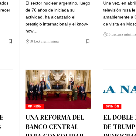
tados
El sector nuclear argentino, luego
Una vez, en abril
frecer
de 76 años de iniciada su
televisión rusa l
actividad, ha alcanzado el
amablemente a Cr
prestigio internacional y el know-
de visita en Mos
how…
15 Lectura mínima
10 Lectura mínima
OPINIÓN
OPINIÓN
E
UNA REFORMA DEL
EL DOBLE
S
BANCO CENTRAL
DE TRUMP