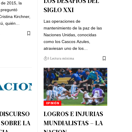
LOS DESAFÍOS DEL
 de 2015, la
SIGLO XXI
e preguntó
istina Kirchner,
Las operaciones de
cú, quién…
mantenimiento de la paz de las
Naciones Unidas, conocidas
como los Cascos Azules,
atraviesan uno de los…
5 Lectura mínima
OPINIÓN
 DISCURSO
LOGROS E INJURIAS
 SOBRE LA
MUNDIALISTAS – LA