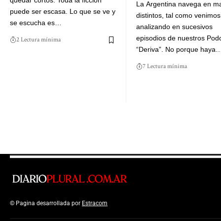
quedar cortos. Toda la ficción
La Argentina navega en m
puede ser escasa. Lo que se ve y
distintos, tal como venimos
se escucha es…
analizando en sucesivos
episodios de nuestros Pod
2 Lectura mínima
“Deriva”. No porque haya
7 Lectura mínima
© Pagina desarrollada por
Estracom
Top Up Saldo PayPal
Kanopi Kain Malan