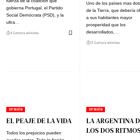
fuerza de la coalición que
Uno de los países mas do
gobierna Portugal, el Partido
de la Tierra, que debería o
Social Demócrata (PSD), y la
a sus habitantes mayor
ultra…
prosperidad que los
desarrollados,…
4 Lectura mínima
11 Lectura mínima
OPINIÓN
OPINIÓN
EL PEAJE DE LA VIDA
LA ARGENTINA D
LOS DOS RITMO
Todos los prejuicios pueden