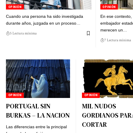
OPINIÓN
OPINIÓN
Cuando una persona ha sido investigada
En ese contexto, 
durante años, juzgada en un proceso…
embajador estad
merecen un…
5 Lectura mínima
7 Lectura mínima
OPINIÓN
OPINIÓN
PORTUGAL SIN
MIL NUDOS
BURKAS – LA NACION
GORDIANOS PAR
CORTAR
Las diferencias entre la principal