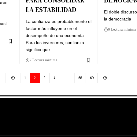
PARA CONSOLIDAR
DEMOCRA
ares
LA ESTABILIDAD
El doble discurs
la democracia
La confianza es probablemente el
cast
factor más influyente en el
0 Lectura mínima
…
desempeño de una economía.
Para los inversores, confianza
significa que…
7 Lectura mínima
1
2
3
4
…
68
69
g
Harga Lift Rumah