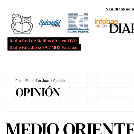
San Juan
Nacio
Radio Red de Medios 89.3 en VIVO
Radio Rivadavia 89.7 MHZ San Juan
Diario Plural San Juan
>
Opinión
OPINIÓN
MEDIO ORIENTE